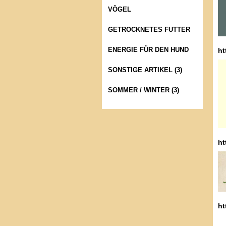
VÖGEL
GETROCKNETES FUTTER
ENERGIE FÜR DEN HUND
ht
SONSTIGE ARTIKEL (3)
SOMMER / WINTER (3)
ht
ht