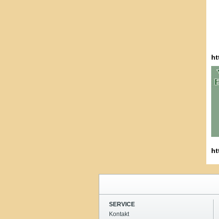
ht
ht
SERVICE
Kontakt