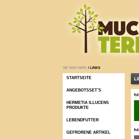
SIE SIND HIER:
/
LINKS
STARTSEITE
L
ANGEBOTSSET´S
ht
HERMETIA ILLUCENS
PRODUKTE
LEBENDFUTTER
ht
GEFRORENE ARTIKEL