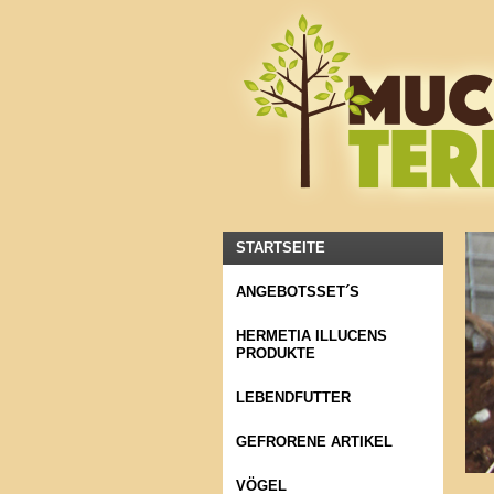
STARTSEITE
ANGEBOTSSET´S
HERMETIA ILLUCENS
PRODUKTE
LEBENDFUTTER
GEFRORENE ARTIKEL
VÖGEL