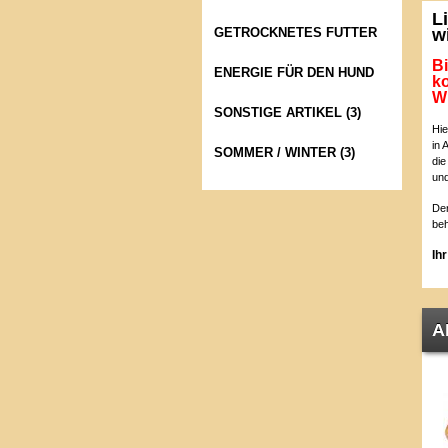
L
w
GETROCKNETES FUTTER
Bi
ENERGIE FÜR DEN HUND
ko
Wi
SONSTIGE ARTIKEL (3)
Hie
in 
SOMMER / WINTER (3)
die
und
Der
beh
Ih
A