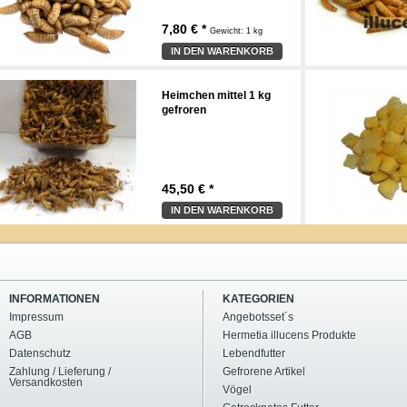
7,80 € *
Gewicht:
1 kg
IN DEN WARENKORB
Heimchen mittel 1 kg
gefroren
45,50 € *
IN DEN WARENKORB
INFORMATIONEN
KATEGORIEN
Impressum
Angebotsset´s
AGB
Hermetia illucens Produkte
Datenschutz
Lebendfutter
Zahlung / Lieferung /
Gefrorene Artikel
Versandkosten
Vögel