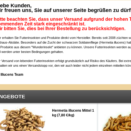
iebe Kunden,
ir freuen uns, Sie auf unserer Seite begrüßen zu dür
tte beachten Sie, dass unser Versand aufgrund der hohen 
mmenden Zeit stark eingeschränkt ist.
r bitten Sie, dies bei Ihrer Bestellung zu berücksichtigen.
r erhalten Sie Futterinsekten und Produkte direkt vom Hersteller. Bereits seit 2008 züchten w
Ahaus-Alstätte. Besonders auf die Zucht der schwarzen Soldatenfliege (Hermetia illucens) habe
 Produkte aus diesem "Wunderinsekt" anbieten zu können. Unsere Futterinsekten werden aus
 werden unter besten Bedingungen gehalten.
 Versand von lebenden Futterinsekten erfolgt grundsätzlich auf Risiko des Käufers. Bei extr
alten wir uns einen Versandstopp vor, den wir auch leider nicht jedem einzelnen mitteilen kö
r Illucens Team
NGEBOTE
Hermetia illucens Mittel 1
kg (7,80 €/kg)